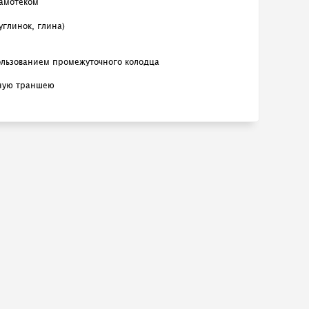
самотеком
глинок, глина)
ользованием промежуточного колодца
ную траншею