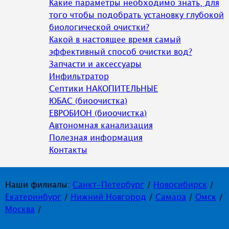
Какие параметры необходимо знать, для
того чтобы подобрать установку глубокой
биологической очистки?
Какой в настоящее время самый
эффективный способ очистки вод?
Запчасти и аксессуары
Инфильтратор
Септики НАКОПИТЕЛЬНЫЕ
ЮБАС (биоочистка)
ЕВРОБИОН (биоочистка)
Автономная канализация
Полезная информация
Контакты
Наши филиалы:
Санкт-Петербург
/
Новосибирск
/
Екатеринбург
/
Нижний Новгород
/
Самара
/
Омск
/
Москва
/