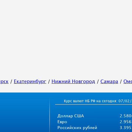
ирск
/
Екатеринбург
/
Нижний Новгород
/
Самара
/
Ом
Курс валют НБ РФ на сегодня: 07/02
Доллар США
2.580
Евро
2.956
Российских рублей
3.395