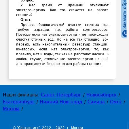
Заказать обратный звонок
Вопрос:
У нас время от времени отключают
электроэнергию. Как это скажется на работе
станции?
Ответ:
Процесс биологической очистки сточных вод
требует аэрации, т.е. работы компрессоров.
Поэтому если нет электроэнергии – не происходит
очистка сточных вод. Но не всё так страшно. Во-
первых, есть накопительный резервуар станции;
во-вторых, если нет электроэнергии, то, как
правило, нет и воды, так как не работают насосы. В
любом случае, отключение электоэнергии на 1-2
дня практически безопасно для работы станции.
Наши филиалы:
Санкт-Петербург
/
Новосибирск
/
Екатеринбург
/
Нижний Новгород
/
Самара
/
Омск
/
Москва
/
© "Септик-мск", 2012 - 2022; г. Москва