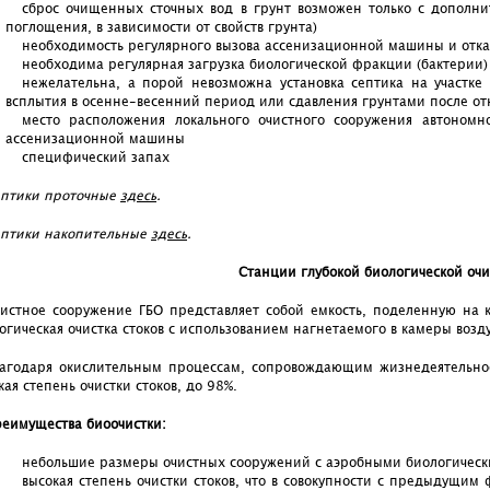
сброс очищенных сточных вод в грунт возможен только с дополни
поглощения, в зависимости от свойств грунта)
необходимость регулярного вызова ассенизационной машины и отк
необходима регулярная загрузка биологической фракции (бактерии)
нежелательна, а порой невозможна установка септика на участке 
всплытия в осенне-весенний период или сдавления грунтами после от
место расположения локального очистного сооружения автоном
ассенизационной машины
специфический запах
птики проточные
здесь
.
птики накопительные
здесь
.
Станции глубокой биологической очи
истное сооружение ГБО представляет собой емкость, поделенную на к
огическая очистка стоков с использованием нагнетаемого в камеры возд
агодаря окислительным процессам, сопровождающим жизнедеятельност
кая степень очистки стоков, до 98%.
еимущества биоочистки:
небольшие размеры очистных сооружений с аэробными биологичес
высокая степень очистки стоков, что в совокупности с предыдущим