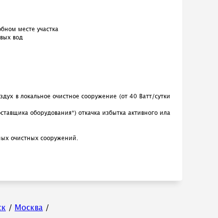
бном месте участка
овых вод
дух в локальное очистное сооружение (от 40 Ватт/сутки
оставщика оборудования*) откачка избытка активного ила
ных очистных сооружений.
ск
/
Москва
/