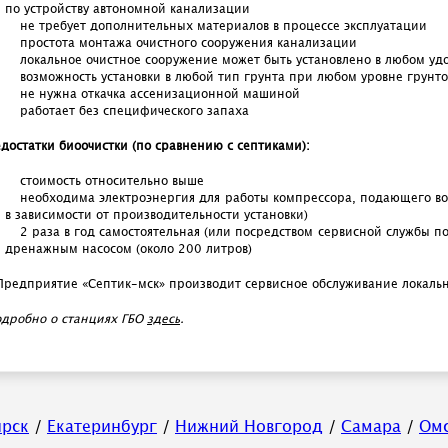
по устройству автономной канализации
не требует дополнительных материалов в процессе эксплуатации
простота монтажа очистного сооружения канализации
локальное очистное сооружение может быть установлено в любом удо
возможность установки в любой тип грунта при любом уровне грунт
не нужна откачка ассенизационной машиной
работает без специфического запаха
достатки биоочистки (по сравнению с септиками):
стоимость относительно выше
необходима электроэнергия для работы компрессора, подающего воз
в зависимости от производительности установки)
2 раза в год самостоятельная (или посредством сервисной службы п
дренажным насосом (около 200 литров)
Предприятие «Септик-мск» производит сервисное обслуживание локаль
дробно о станциях ГБО
здесь
.
ирск
/
Екатеринбург
/
Нижний Новгород
/
Самара
/
Ом