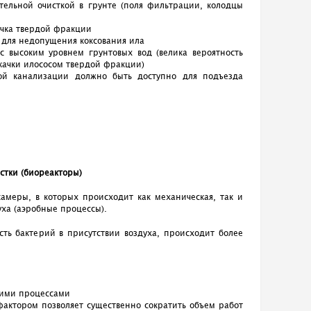
тельной очисткой в грунте (поля фильтрации, колодцы
ачка твердой фракции
 для недопущения коксования ила
с высоким уровнем грунтовых вод (велика вероятность
качки илососом твердой фракции)
ной канализации должно быть доступно для подъезда
стки (биореакторы)
амеры, в которых происходит как механическая, так и
уха (аэробные процессы).
ь бактерий в присутствии воздуха, происходит более
кими процессами
 фактором позволяет существенно сократить объем работ