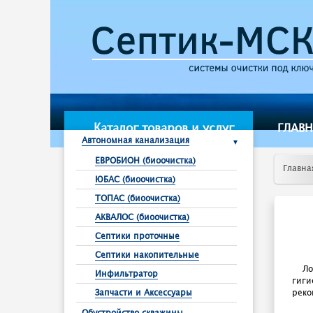
Каталог товаров и услуг
ГЛАВ
Автономная канализация
ЕВРОБИОН (биоочистка)
Главна
ЮБАС (биоочистка)
ТОПАС (биоочистка)
АКВАЛОС (биоочистка)
Септики проточные
Септики накопительные
Ло
Инфильтратор
гиг
реко
Запчасти и Аксессуары