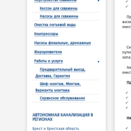
Обустройство скважины
Кессон для скважины
Насосы для скважины
Пр
жизн
Очистка питьевой воды
очис
Компрессоры
Насосы фекальные, дренажные
Се
Жироуловители
путе
запа
Работы и услуги
Ан
Предварительный выезд,
очис
Доставка, Гарантия
Пр
Шеф-монтаж, Монтаж,
Варианты монтажа
Сервисное обслуживание
АВТОНОМНАЯ КАНАЛИЗАЦИЯ В
Не
РЕГИОНАХ
Брест и Брестcкая область