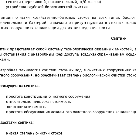
септики (переливной, накопительный, ж/б кольца)
устройства глубокой биологической очистки
инцип очистки хозяйственно-бытовых стоков во всех типах биоло
едеятельности бактерий, изначально присутствующих в сточных водах.
тных сооружениях канализации для их жизнедеятельности.
Септики
птик представляет собой систему технологически связанных емкостей, 
м отстаивания с анаэробным (без доступа воздуха) сбраживанием осад
хами.
аэробная технология очистки сточных вод в очистных сооружениях ка
тного сооружения, но обеспечивает степень биологической очистки ст
еимущества септика:
простота конструкции очистного сооружения
относительно невысокая стоимость
энергонезависимость
простота обслуживания локального очистного сооружения канализации
достатки септика:
низкая степень очистки стоков