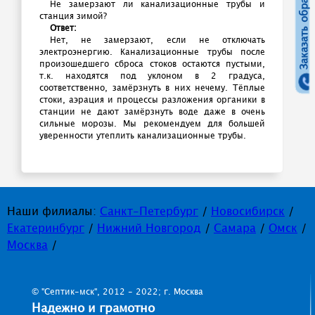
Заказать обратный звонок
Не замерзают ли канализационные трубы и
станция зимой?
Ответ:
Нет, не замерзают, если не отключать
электроэнергию. Канализационные трубы после
произошедшего сброса стоков остаются пустыми,
т.к. находятся под уклоном в 2 градуса,
соответственно, замёрзнуть в них нечему. Тёплые
стоки, аэрация и процессы разложения органики в
станции не дают замёрзнуть воде даже в очень
сильные морозы. Мы рекомендуем для большей
уверенности утеплить канализационные трубы.
Наши филиалы:
Санкт-Петербург
/
Новосибирск
/
Екатеринбург
/
Нижний Новгород
/
Самара
/
Омск
/
Москва
/
© "Септик-мск", 2012 - 2022; г. Москва
Надежно и грамотно