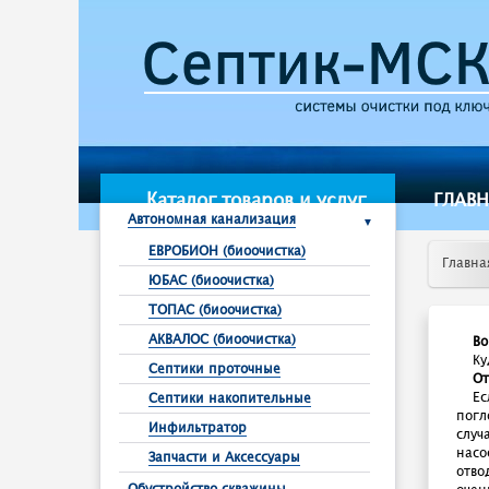
Каталог товаров и услуг
ГЛАВ
Автономная канализация
ЕВРОБИОН (биоочистка)
Главна
ЮБАС (биоочистка)
ТОПАС (биоочистка)
АКВАЛОС (биоочистка)
Во
Ку
Септики проточные
От
Ес
Септики накопительные
погл
Инфильтратор
случ
насо
Запчасти и Аксессуары
отво