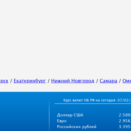
ирск
/
Екатеринбург
/
Нижний Новгород
/
Самара
/
Ом
Курс валют НБ РФ на сегодня: 07/02
Доллар США
2.580
Евро
2.956
Российских рублей
3.395