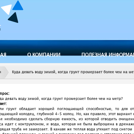
Jump to navigation
НАЯ
О КОМПАНИИ
ПОЛЕЗНАЯ ИНФОРМА
я
Куда девать воду зимой, когда грунт промерзает более чем на ме
прос:
да девать воду зимой, когда грунт промерзает более чем на метр?
вет:
ли грунт обладает хорошей поглощающей способностью, то для о
ощающий колодец, глубиной 4-5 колец. Но, как правило, этот вариант 
ае необходимо сделать сборную емкость, из которой отводить очищенну
са идет с контруклоном, и вода, которая не была выброшена в дренажн
дящая труба не замерзает. В канаве же теплая вода утекает под снегом