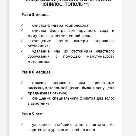
ЮНИЛОС, ТОПОЛЬ **:
Раз в 3 месяца:
очистка фильтра компрессора;
очистка фильтра для крупного сора и
мамут-насоса неочищенной воды;
очищение стенок камеры вторичного
отстойника;
удаление ила из отстойника очистного
сооружения с помощью мамут-насоса/
мотопомпы.
Раз в 6 месяцев:
откачка активного ила дренажным
насосом/мотопомпой (если была пропущена
предыдущая откачка);
очищения специального фильтра для волос
в аэротенке.
Раз в 5 лет:
удаление стабилизованного осадка из
аэротенка и уравнительной емкости.